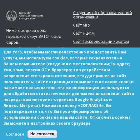
Сведения об образовательной
Филиал МГУ
организации
имени М. В. Ломоносова
в городе Сарове
Сайт МГУ
Нижегородская обл.,
Сайт НЦФМ
городской округ ЗАТО город
Сайт Госкорпорации Росатом
Саров,
город Саров, ул. Парковая, д. 2
Для того, чтобы мы могли качественно предоставить Вам
Телефон:
+7 (83130) 99777
услуги, мы используем cookies, которые сохраняются на
Вашем компьютере (сведения о местоположении; ip-адрес;
sarov.msu@yandex.ru
тип, язык, версия ОС и браузера; тип устройства и
разрешение его экрана; источник, откуда пришел на сайт
пользователь; какие страницы открывает и на какие кнопки
нажимает пользователь; эта же информация используется
для обработки статистических данных использования сайта
Партнерам
посредством интернет-сервисов Google Analytics и
Вакансии
Яндекс.Метрика). Нажимая кнопку «СОГЛАСЕН», Вы
подтверждаете то, что Вы проинформированы об
использовании cookies на нашем сайте. Отключить cookies
Вы можете в настройках своего браузера
© Copyright МГУ-Саров 2021 Все права защищены
Согласен
Не согласен