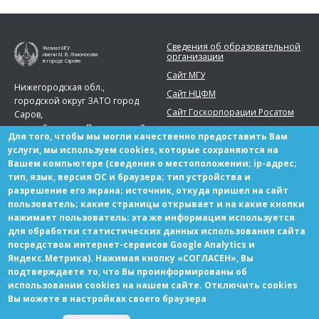
Сведения об образовательной
Филиал МГУ
организации
имени М. В. Ломоносова
в городе Сарове
Сайт МГУ
Нижегородская обл.,
Сайт НЦФМ
городской округ ЗАТО город
Сайт Госкорпорации Росатом
Саров,
город Саров, ул. Парковая, д. 2
Для того, чтобы мы могли качественно предоставить Вам
Телефон:
+7 (83130) 99777
услуги, мы используем cookies, которые сохраняются на
Вашем компьютере (сведения о местоположении; ip-адрес;
sarov.msu@yandex.ru
тип, язык, версия ОС и браузера; тип устройства и
разрешение его экрана; источник, откуда пришел на сайт
пользователь; какие страницы открывает и на какие кнопки
нажимает пользователь; эта же информация используется
для обработки статистических данных использования сайта
Партнерам
посредством интернет-сервисов Google Analytics и
Вакансии
Яндекс.Метрика). Нажимая кнопку «СОГЛАСЕН», Вы
подтверждаете то, что Вы проинформированы об
использовании cookies на нашем сайте. Отключить cookies
Вы можете в настройках своего браузера
© Copyright МГУ-Саров 2021 Все права защищены