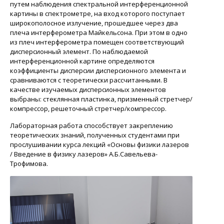
путем наблюдения спектральной интерференционной
картины в спектрометре, на вход которого поступает
широкополосное излучение, прошедшее через два
плеча интерферометра Майкельсона. При этом в одно
из плеч интерферометра помещен соответствующий
дисперсионный элемент. По наблюдаемой
интерференционной картине определяются
коэффициенты дисперсии дисперсионного элемента и
сравниваются с теоретически рассчитанными. В
качестве изучаемых дисперсионных элементов
выбраны: стеклянная пластинка, призменный
стретчер
/
компрессор, решеточный
стретчер
/компрессор.
Лабораторная работа способствует закреплению
теоретических знаний, полученных студентами при
прослушивании курса лекций
«Основы физики лазеров
/ Введение в физику лазеров»
А.Б.Савельева
-
Трофимова
.