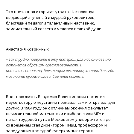
Это внезапная и горькая утрата. Нас покинул
выдающийся ученый и мудрый руководитель,
блестящий педагог и талантливый наставник,
замечательный коллега и человек великой души.
Анастасия Коврижных:
– Так трудно поверить в эту потерю... Для нас он навечно
останется образцом организованности и
интеллигентности, блестящим лектором, который всегда
мог найти нужные слова. Светлая память.
Всю свою жизнь Владимир Валентинович посвятил
науке, которую неустанно познавал сам и открывал для
других. В 1984 году он с отличием окончил факультет
вычислительной математики и кибернетики МГУ и
начал трудовой путь в Московском университете, где
со временем стал директором НИВЦ, профессором и
заведующим кафедрой суперкомпьютеров и