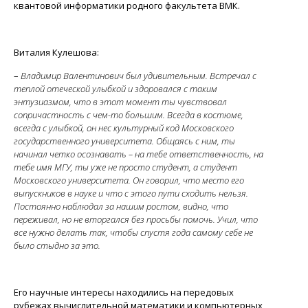
квантовой информатики родного факультета ВМК.
Виталия Кулешова:
–
Владимир Валентинович был удивительным. Встречал с
теплой отеческой улыбкой и здоровался с таким
энтузиазмом, что в этот момент ты чувствовал
сопричастность с чем-то большим. Всегда в костюме,
всегда с улыбкой, он нес культурный код Московского
государственного университета. Общаясь с ним, ты
начинал четко осознавать – на тебе ответственность, на
тебе имя МГУ, ты уже не просто студент, а студент
Московского университета. Он говорил, что место его
выпускников в науке и что с этого пути сходить нельзя.
Постоянно наблюдал за нашим ростом, видно, что
переживал, но не вторгался без просьбы помочь. Учил, что
все нужно делать так, чтобы спустя года самому себе не
было стыдно за это.
Его научные интересы находились на передовых
рубежах вычислительной математики и компьютерных