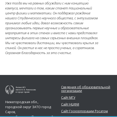
Уже тогда мы на равных обсуждали с ним концепцию
кампуса, мечтали о том, каким станет Национальный
центр физики и математики. Он поддержал рождение
нашего Студенческого научного общества, с энтузиазмом
принимал любые идеи, давал возможность самим
организовывать первые научные и образовательные
мероприятия в этих стенах и вместе с нами представлял
интересы филиала на самых серьезных внешних площадках.
Мы не чувствовали дистанции, мы чувствовали крылья за
спиной. Он растил в нас не просто ученых, а соратников.
Огромная благодарность за это счастье.
Сведения об образовательной
Филиал МГУ
организации
имени М. В. Ломоносова
в городе Сарове
Сайт МГУ
Нижегородская обл.,
Сайт НЦФМ
городской округ ЗАТО город
Сайт Госкорпорации Росатом
Саров,
город Саров, ул. Парковая, д. 2