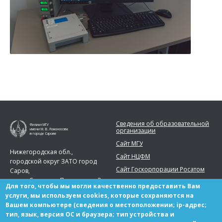
Сведения об образовательной
Филиал МГУ
организации
имени М. В. Ломоносова
в городе Сарове
Сайт МГУ
Нижегородская обл.,
Сайт НЦФМ
городской округ ЗАТО город
Сайт Госкорпорации Росатом
Саров,
город Саров, ул. Парковая, д. 2
Для того, чтобы мы могли качественно предоставить Вам
Телефон:
+7 (83130) 99777
услуги, мы используем cookies, которые сохраняются на
Вашем компьютере (сведения о местоположении; ip-адрес;
sarov.msu@yandex.ru
тип, язык, версия ОС и браузера; тип устройства и