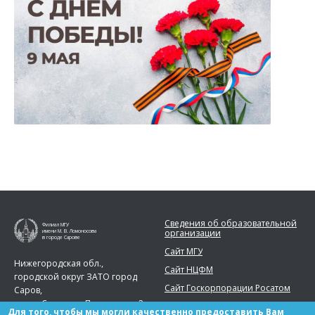
Сведения об образовательной
Филиал МГУ
организации
имени М. В. Ломоносова
в городе Сарове
Сайт МГУ
Нижегородская обл.,
Сайт НЦФМ
городской округ ЗАТО город
Сайт Госкорпорации Росатом
Саров,
город Саров, ул. Парковая, д. 2
Для того, чтобы мы могли качественно предоставить Вам