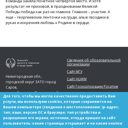
Команда заняла почетное четвертое место. И хотя
результат не призовой, в праздновании Великой
Победы победа как раз не главное. Главное – участие. А
еще – георгиевские ленточки на груди, алые гвоздики в
руках и искренняя любовь к Родине в сердце.
Сведения об образовательной
Филиал МГУ
организации
имени М. В. Ломоносова
в городе Сарове
Сайт МГУ
Нижегородская обл.,
Сайт НЦФМ
городской округ ЗАТО город
Сайт Госкорпорации Росатом
Саров,
город Саров, ул. Парковая, д. 2
Для того, чтобы мы могли качественно предоставить Вам
Телефон:
+7 (83130) 99777
услуги, мы используем cookies, которые сохраняются на
Вашем компьютере (сведения о местоположении; ip-адрес;
sarov.msu@yandex.ru
тип, язык, версия ОС и браузера; тип устройства и
разрешение его экрана; источник, откуда пришел на сайт
пользователь; какие страницы открывает и на какие кнопки