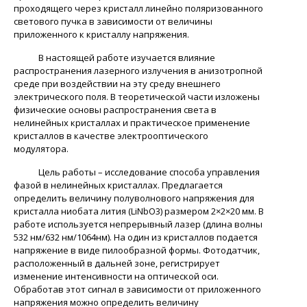
проходящего через кристалл линейно поляризованного
светового пучка в зависимости от величины
приложенного к кристаллу напряжения.
В настоящей работе изучается влияние
распространения лазерного излучения в анизотропной
среде при воздействии на эту среду внешнего
электрического поля. В теоретической части изложены
физические основы распространения света в
нелинейных кристаллах и практическое применение
кристаллов в качестве электрооптического
модулятора.
Цель работы – исследование способа управления
фазой в нелинейных кристаллах. Предлагается
определить величину полуволнового напряжения для
кристалла ниобата лития (LiNbO3) размером 2×2×20 мм. В
работе используется непрерывный лазер (длина волны
532 нм/632 нм/1064нм). На один из кристаллов подается
напряжение в виде пилообразной формы. Фотодатчик,
расположенный в дальней зоне, регистрирует
изменение интенсивности на оптической оси.
Обработав этот сигнал в зависимости от приложенного
напряжения можно определить величину