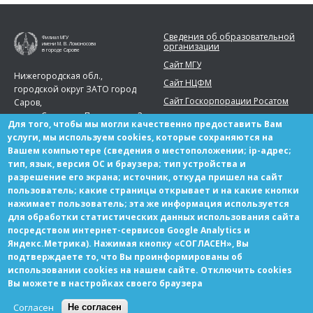
Сведения об образовательной
Филиал МГУ
организации
имени М. В. Ломоносова
в городе Сарове
Сайт МГУ
Нижегородская обл.,
Сайт НЦФМ
городской округ ЗАТО город
Сайт Госкорпорации Росатом
Саров,
город Саров, ул. Парковая, д. 2
Для того, чтобы мы могли качественно предоставить Вам
Телефон:
+7 (83130) 99777
услуги, мы используем cookies, которые сохраняются на
Вашем компьютере (сведения о местоположении; ip-адрес;
sarov.msu@yandex.ru
тип, язык, версия ОС и браузера; тип устройства и
разрешение его экрана; источник, откуда пришел на сайт
пользователь; какие страницы открывает и на какие кнопки
нажимает пользователь; эта же информация используется
для обработки статистических данных использования сайта
Партнерам
посредством интернет-сервисов Google Analytics и
Вакансии
Яндекс.Метрика). Нажимая кнопку «СОГЛАСЕН», Вы
подтверждаете то, что Вы проинформированы об
использовании cookies на нашем сайте. Отключить cookies
Вы можете в настройках своего браузера
© Copyright МГУ-Саров 2021 Все права защищены
Согласен
Не согласен