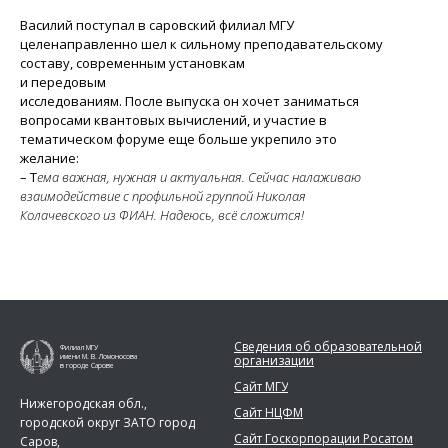
Василий поступал в саровский филиал МГУ
целенаправленно шел к сильному преподавательскому
составу, современным установкам
и передовым
исследованиям. После выпуска он хочет заниматься
вопросами квантовых вычислений, и участие в
тематическом форуме еще больше укрепило это
желание:
– Т
ема важная, нужная и актуальная. Сейчас налаживаю
взаимодействие с профильной группой Николая
Колачевского из ФИАН. Надеюсь, всё сложится!
Сведения об образовательной
Филиал МГУ
организации
имени М. В. Ломоносова
в городе Сарове
Сайт МГУ
Нижегородская обл.,
Сайт НЦФМ
городской округ ЗАТО город
Сайт Госкорпорации Росатом
Саров,