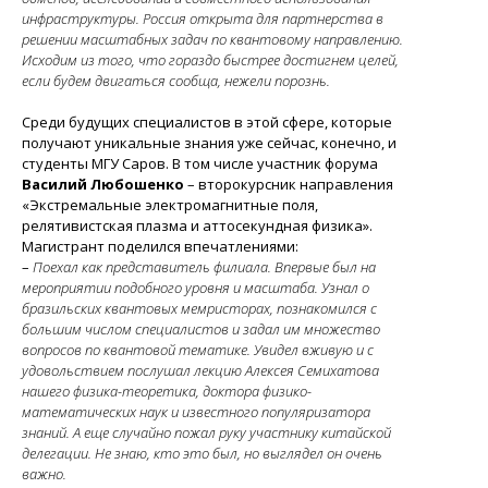
инфраструктуры. Россия открыта для партнерства в
решении масштабных задач по квантовому направлению.
Исходим из того, что гораздо быстрее достигнем целей,
если будем двигаться сообща, нежели порознь.
Среди будущих специалистов в этой сфере, которые
получают уникальные знания уже сейчас, конечно, и
студенты МГУ Саров. В том числе участник форума
Василий Любошенко
– второкурсник направления
«Экстремальные электромагнитные поля,
релятивистская плазма и аттосекундная физика».
Магистрант поделился впечатлениями:
–
Поехал как представитель филиала. Впервые был на
мероприятии подобного уровня и масштаба. Узнал о
бразильских квантовых мемристорах, познакомился с
большим числом специалистов и задал им множество
вопросов по квантовой тематике. Увидел вживую и с
удовольствием послушал лекцию Алексея Семихатова
нашего физика-теоретика, доктора физико-
математических наук и известного популяризатора
знаний. А еще случайно пожал руку участнику китайской
делегации. Не знаю, кто это был, но выглядел он очень
важно.