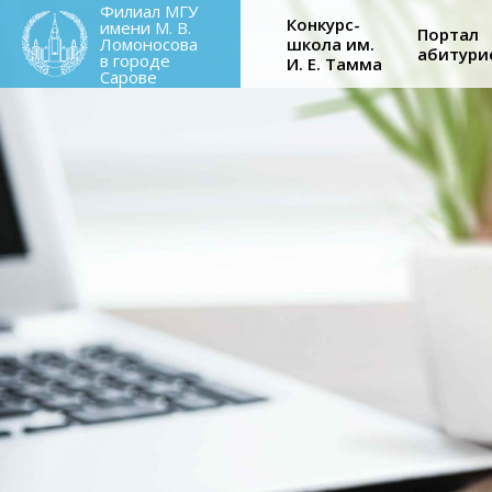
Main
Филиал МГУ
Перейти
Конкурс-
имени М. В.
Портал
к
Ломоносова
школа им.
абитури
navigati
в городе
И. Е. Тамма
основному
Сарове
содержанию