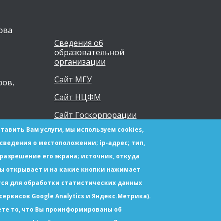
ова
Сведения об
образовательной
организации
Сайт МГУ
ров,
Сайт НЦФМ
Сайт Госкорпорации
Росатом
тавить Вам услуги, мы используем cookies,
ведения о местоположении; ip-адрес; тип,
 разрешение его экрана; источник, откуда
цы открывает и на какие кнопки нажимает
тся для обработки статистических данных
ервисов Google Analytics и Яндекс.Метрика).
© Copyright МГУ-Саров 2021 Все права защищен
те то, что Вы проинформированы об