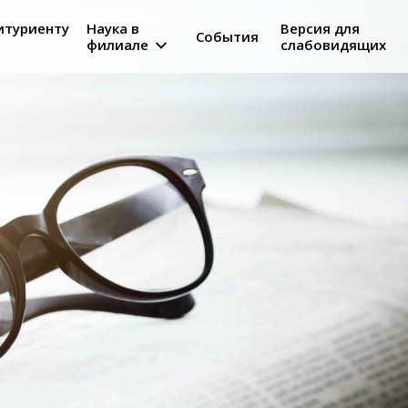
итуриенту
Наука в
Версия для
События
филиале
слабовидящих