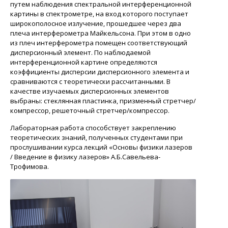
путем наблюдения спектральной интерференционной
картины в спектрометре, на вход которого поступает
широкополосное излучение, прошедшее через два
плеча интерферометра Майкельсона. При этом в одно
из плеч интерферометра помещен соответствующий
дисперсионный элемент. По наблюдаемой
интерференционной картине определяются
коэффициенты дисперсии дисперсионного элемента и
сравниваются с теоретически рассчитанными. В
качестве изучаемых дисперсионных элементов
выбраны: стеклянная пластинка, призменный
стретчер
/
компрессор, решеточный
стретчер
/компрессор.
Лабораторная работа способствует закреплению
теоретических знаний, полученных студентами при
прослушивании курса лекций
«Основы физики лазеров
/ Введение в физику лазеров»
А.Б.Савельева
-
Трофимова
.