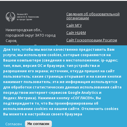
Сведения об образовательной
Филиал МГУ
организации
имени М. В. Ломоносова
в городе Сарове
Сайт МГУ
Нижегородская обл.,
Сайт НЦФМ
городской округ ЗАТО город
Сайт Госкорпорации Росатом
Саров,
город Саров, ул. Парковая, д. 2
Для того, чтобы мы могли качественно предоставить Вам
Телефон:
+7 (83130) 99777
услуги, мы используем cookies, которые сохраняются на
Вашем компьютере (сведения о местоположении; ip-адрес;
sarov.msu@yandex.ru
тип, язык, версия ОС и браузера; тип устройства и
разрешение его экрана; источник, откуда пришел на сайт
пользователь; какие страницы открывает и на какие кнопки
нажимает пользователь; эта же информация используется
для обработки статистических данных использования сайта
Партнерам
посредством интернет-сервисов Google Analytics и
Вакансии
Яндекс.Метрика). Нажимая кнопку «СОГЛАСЕН», Вы
подтверждаете то, что Вы проинформированы об
использовании cookies на нашем сайте. Отключить cookies
Вы можете в настройках своего браузера
© Copyright МГУ-Саров 2021 Все права защищены
Согласен
Не согласен