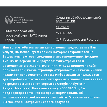
Сведения об образовательной
Филиал МГУ
организации
имени М. В. Ломоносова
в городе Сарове
Сайт МГУ
Нижегородская обл.,
Сайт НЦФМ
городской округ ЗАТО город
Сайт Госкорпорации Росатом
Саров,
город Саров, ул. Парковая, д. 2
Для того, чтобы мы могли качественно предоставить Вам
Телефон:
+7 (83130) 99777
услуги, мы используем cookies, которые сохраняются на
Вашем компьютере (сведения о местоположении; ip-адрес;
sarov.msu@yandex.ru
тип, язык, версия ОС и браузера; тип устройства и
разрешение его экрана; источник, откуда пришел на сайт
пользователь; какие страницы открывает и на какие кнопки
нажимает пользователь; эта же информация используется
для обработки статистических данных использования сайта
Партнерам
посредством интернет-сервисов Google Analytics и
Вакансии
Яндекс.Метрика). Нажимая кнопку «СОГЛАСЕН», Вы
подтверждаете то, что Вы проинформированы об
использовании cookies на нашем сайте. Отключить cookies
Вы можете в настройках своего браузера
© Copyright МГУ-Саров 2021 Все права защищены