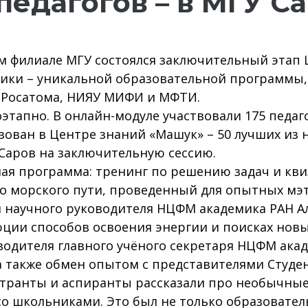
педагогов – в МГУ С
ком филиале МГУ состоялся заключительный этап
тики – уникальной образовательной программы
 Росатома, НИЯУ МИФИ и МФТИ.
тапно. В онлайн-модуле участвовали 175 педаг
ован в Центре знаний «Машук» – 50 лучших из ни
Саров на заключительную сессию.
ая программа: тренинг по решению задач и кв
го морского пути, проведенный для опытных м
и научного руководителя НЦФМ академика РАН А
ции способов освоения энергии и поисках нов
водителя главного учёного секретаря НЦФМ ак
 а также обмен опытом с представителями Студе
странты и аспиранты рассказали про необычны
со школьниками. Это был не только образовате