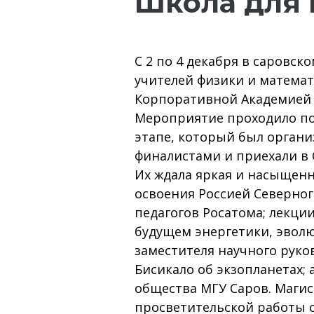
Школа для 
С 2 по 4 декабря в саровс
учителей физики и матема
Корпоративной Академией
Мероприятие проходило поэ
этапе, который был организ
финалистами и приехали в 
Их ждала яркая и насыщенн
освоения Россией Северно
педагогов Росатома; лекци
будущем энергетики, эволю
заместителя научного руко
Бисикало об экзопланетах;
общества МГУ Саров. Маги
просветительской работы 