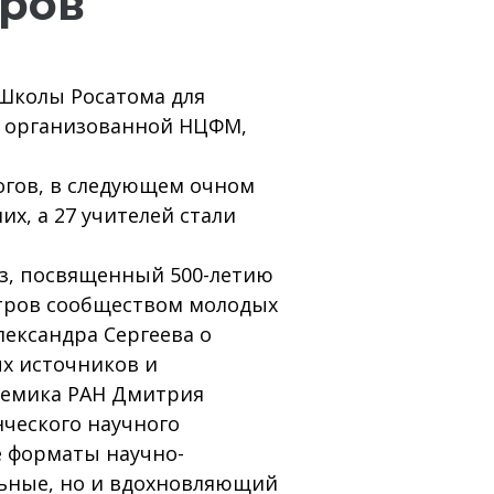
аров
 Школы Росатома для
, организованной НЦФМ,
огов, в следующем очном
х, а 27 учителей стали
из, посвященный 500-летию
этров сообществом молодых
лександра Сергеева о
ых источников и
адемика РАН Дмитрия
нческого научного
е форматы научно-
льные, но и вдохновляющий