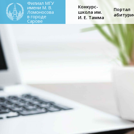
Main
Филиал МГУ
Перейти
Конкурс-
имени М. В.
Портал
к
Ломоносова
школа им.
абитури
navigati
в городе
И. Е. Тамма
основному
Сарове
содержанию