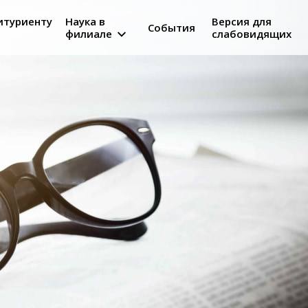
итуриенту
Наука в
Версия для
События
филиале
слабовидящих