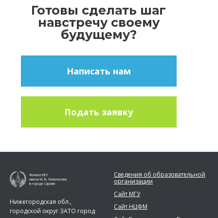
Готовы сделать шаг
навстречу своему
будущему?
Написать нам
Подать заявку
Сведения об образовательной
Филиал МГУ
организации
имени М. В. Ломоносова
в городе Сарове
Сайт МГУ
Нижегородская обл.,
Сайт НЦФМ
городской округ ЗАТО город