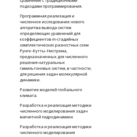
сравнение с традиционными
подходами программирования.
Программная реализация и
численное исследование нового
алгоритма вывода систем
определяющих уравнений для
коэффициентов m-стадийных
симплектических разностных схем
Рунге–Кутты–Нистрема,
предназначенных для численного
решения натуральных
гамильтоновых систем, в частности,
для решения задач молекулярной
динамики.
Развитие моделей глобального
климата.
Разработка и реализация методики
численного моделирования задач
магнитной гидродинамики.
Разработка и реализация методики
численного моделирования