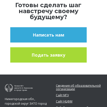
Готовы сделать шаг
навстречу своему
будущему?
Написать нам
Подать заявку
Сведения об образовательной
Филиал МГУ
организации
имени М. В. Ломоносова
в городе Сарове
Сайт МГУ
Нижегородская обл.,
Сайт НЦФМ
городской округ ЗАТО город