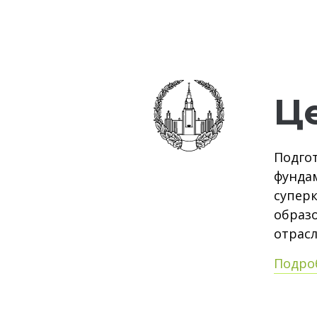
Ц
Подго
фунда
супер
образ
отрасл
Подро