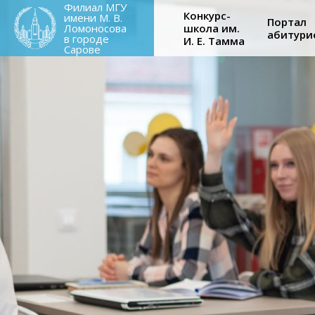
Main
Филиал МГУ
Skip
Конкурс-
имени М. В.
Портал
to
Ломоносова
школа им.
абитури
navigati
в городе
И. Е. Тамма
main
Сарове
content