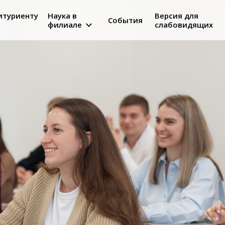
итуриенту
Наука в
Версия для
События
филиале
слабовидящих