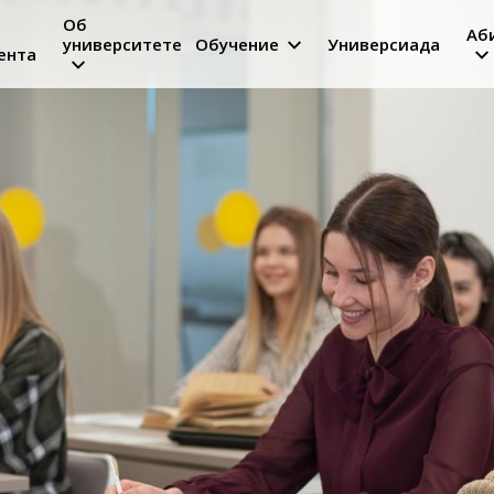
Об
Аб
университете
Обучение
Универсиада
ента
on