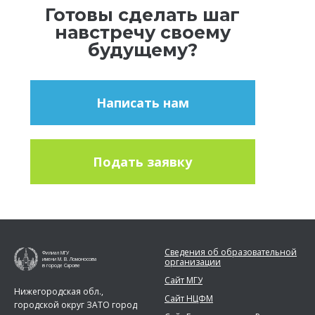
Готовы сделать шаг
навстречу своему
будущему?
Написать нам
Подать заявку
Сведения об образовательной
Филиал МГУ
организации
имени М. В. Ломоносова
в городе Сарове
Сайт МГУ
Нижегородская обл.,
Сайт НЦФМ
городской округ ЗАТО город