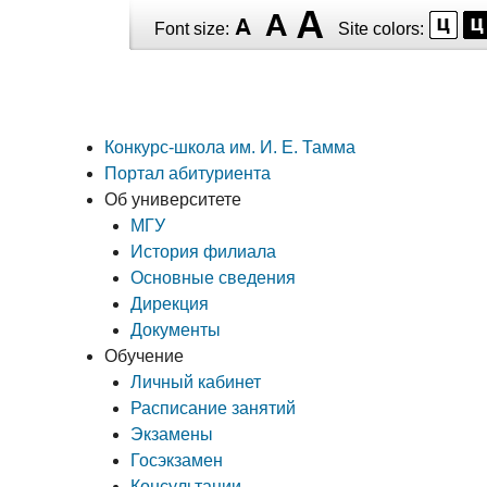
Skip
Font size:
Site colors:
to
main
content
Конкурс-школа им. И. Е. Тамма
Main
Портал абитуриента
navigation
Об университете
МГУ
История филиала
Основные сведения
Дирекция
Документы
Обучение
Личный кабинет
Расписание занятий
Экзамены
Госэкзамен
Консультации