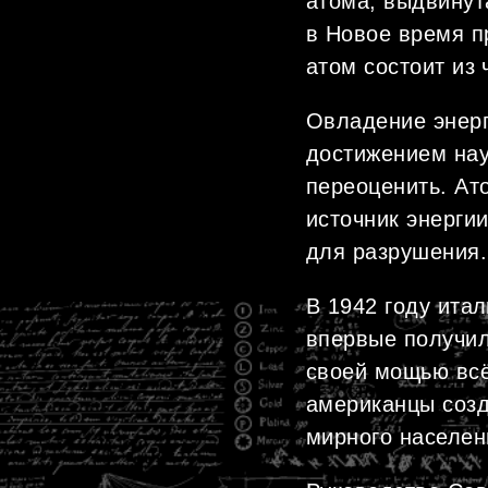
атома, выдвину
в Новое время п
атом состоит из 
Овладение энерг
достижением нау
переоценить. Ат
источник энерги
для разрушения.
В 1942 году ита
впервые получил
своей мощью всё,
американцы созд
мирного населен