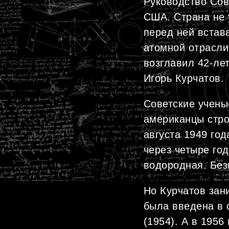
Руководство Сов
США. Страна не 
перед ней встав
атомной отрасли
возглавил 42-ле
Игорь Курчатов.
Советские учены
американцы стро
августа 1949 го
через четыре го
водородная. Без
Но Курчатов зан
была введена в 
(1954). А в 1956