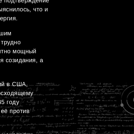
е подтверждение
ыяснилось, что и
ергия.
йшим
 трудно
оятно мощный
я созидания, а
ий в США,
восходящему
45 году
 её против