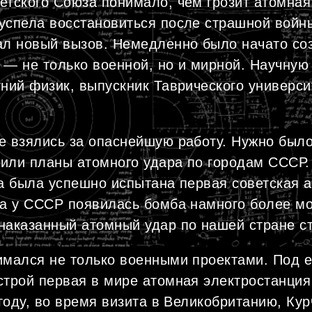
етского Союза понимало, чем грозит атомна
успела восстановиться после страшной войн
ал новый вызов. Немедленно было начато со
 — не только военной, но и мирной. Научную 
тний физик, выпускник Таврического универси
е взялись за опаснейшую работу. Нужно было
или планы атомного удара по городам СССР.
да была успешно испытана первая советская 
да у СССР появилась бомба намного более 
наказанный атомный удар по нашей стране с
имался не только военными проектами. Под е
строй первая в мире атомная электростанция
 году, во время визита в Великобританию, Ку