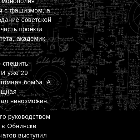
я монополия
ы с фашизмом, а
здание советской
часть проекта
тета, академик
 спешить:
 И уже 29
атомная бомба. А
мощная —
тал невозможен.
го руководством
 в Обнинске
рчатов выступил