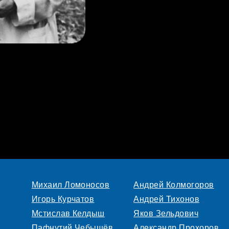
Михаил Ломоносов
Андрей Колмогоров
Игорь Курчатов
Андрей Тихонов
Мстислав Келдыш
Яков Зельдович
Пафнутий Чебышёв
Александр Прохоров