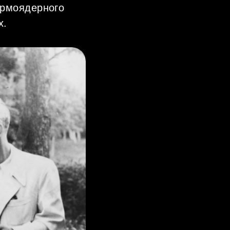
ермоядерного
х.