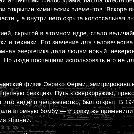
тая античными философами, нашла блестяще
ри открытии химических элементов. Вскоре в
частиц, а внутри него скрыта колоссальная эн
ией, скрытой в атомном ядре, стало велича
ки и техники. Его значение для человечества
омная энергетика дала людям новый, невер
и. Но люди поспешили использовать его не дл
льянский физик Энрико Ферми, эмигрировавш
 цепную реакцию. Путь к сверхоружию, пре
 что видело человечество, был открыт. В 19
али атомную бомбу — и сразу же применили
ия Японии.