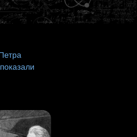
 Петра
 показали