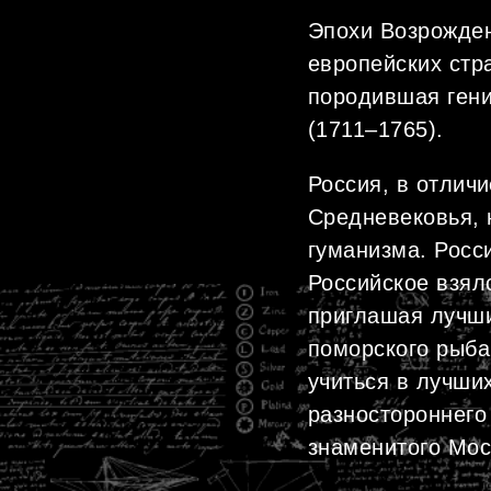
Эпохи Возрожден
европейских стра
породившая ген
(1711–1765).
Россия, в отлич
Средневековья, 
гуманизма. Росс
Российское взяло
приглашая лучши
поморского рыба
учиться в лучши
разностороннего 
знаменитого Мос