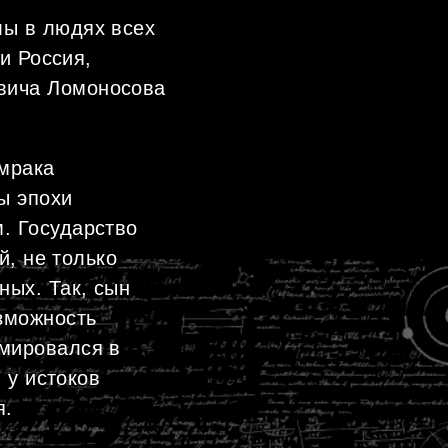
лы в людях всех
и Россия,
вича Ломоносова
 мрака
ы эпохи
. Государство
й, не только
ных. Так, сын
зможность
рмировался в
 у истоков
я.