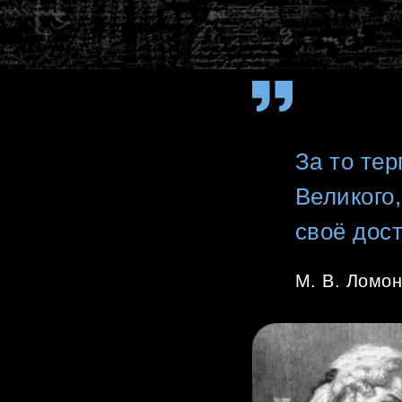
За то те
Великого
своё дос
М. В. Ломо