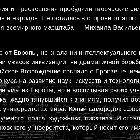
ия и Просвещения пробудили творческие си
н и народов. Не осталась в стороне от этого 
ия всемирного масштаба — Михаила Василье
ие от Европы, не знала ни интеллектуального
ни ужасов инквизиции, ни драматичной борьб
ийское Возрождение совпало с Просвещением
 курс на развитие наук, искусств и технологи
е умы из Европы, но и воспитывая своих уче
ка, жадно тянувшийся к знаниям, получил во
х университетах мира. Юный самородок сфо
ученого, поэта, художника, писателя. И стоял
ковского университета, который носит его им