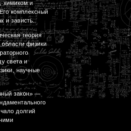
, химиком и
 Его комплексный
к и зависть.
ическая теория
 области физики
раторного
у света и
зики, научные
нный закон» —
ундаментального
нчало долгий
вними