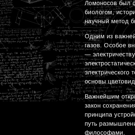
Ломоносов был ф
биологом, истор
научный метод б
Одним из важней
газов. Особое в
— электричеству
электростатичес
электрического 
основы цветовид
Важнейшим откр
закон сохранени
принципа устрой
путь размышлен
философами.