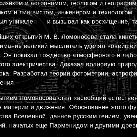
изиком и астрономом, геологом и географом
иком и лингвистом, инженером и технологом.
ыл уникален — и вызывал как восхищение, та
ших открытий М. В. Ломоносова стала кинет
нимание великий мыслитель уделял новейшей
. Он показал тождество атмосферного и лабо
кого электричества. Доказал волновую природ
тока. Разработал теории фотометрии, астрофи
ения.
ытием Ломоносова стал «всеобщий естестве
я материи и движения. Обоснование этого ф
ства Вселенной, данное русским гением, уве
ий, начатых еще Парменидом и другими дре